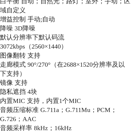
白平衡 自动；自然光；路灯；室外；手动；区
域自定义
增益控制 手动;自动
降噪 3D降噪
默认分辨率下默认码流
3072kbps（2560×1440）
图像翻转 支持
走廊模式 90°/270°（在2688×1520分辨率及以
下支持）
镜像 支持
隐私遮挡 4块
内置MIC 支持，内置1个MIC
音频压缩标准 G.711a；G.711Mu；PCM；
G.726；AAC
音频采样率 8kHz；16kHz