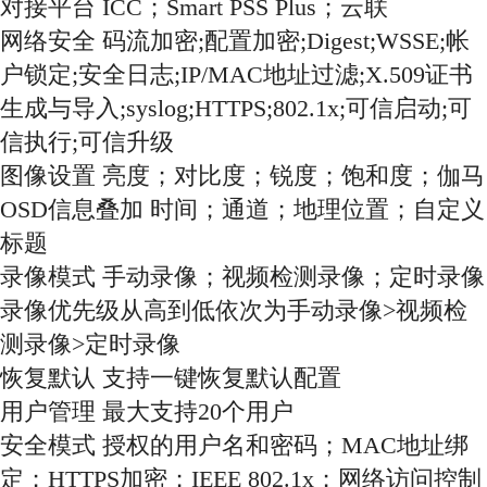
对接平台 ICC；Smart PSS Plus；云联
网络安全 码流加密;配置加密;Digest;WSSE;帐
户锁定;安全日志;IP/MAC地址过滤;X.509证书
生成与导入;syslog;HTTPS;802.1x;可信启动;可
信执行;可信升级
图像设置 亮度；对比度；锐度；饱和度；伽马
OSD信息叠加 时间；通道；地理位置；自定义
标题
录像模式 手动录像；视频检测录像；定时录像
录像优先级从高到低依次为手动录像>视频检
测录像>定时录像
恢复默认 支持一键恢复默认配置
用户管理 最大支持20个用户
安全模式 授权的用户名和密码；MAC地址绑
定；HTTPS加密；IEEE 802.1x；网络访问控制